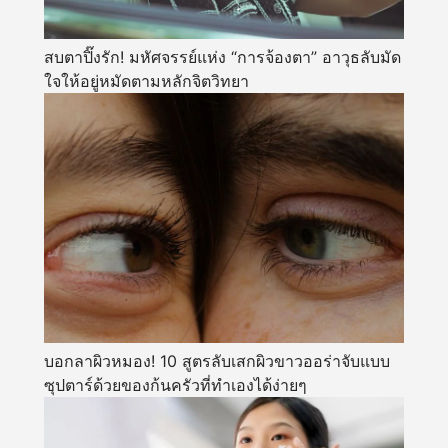
สบตาปิ๊งรัก! มหัศจรรย์แห่ง “การจ้องตา” อาวุธลับมัด
ใจให้อยู่หมัดตามหลักจิตวิทยา
บอกลาผิวหมอง! 10 สูตรลับเสกผิวขาวออร่าจับแบบ
ซุปตาร์ด้วยของก้นครัวที่ทำเองได้ง่ายๆ