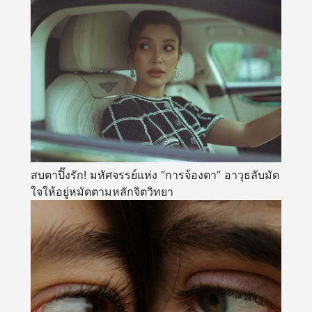
สบตาปิ๊งรัก! มหัศจรรย์แห่ง “การจ้องตา” อาวุธลับมัด
ใจให้อยู่หมัดตามหลักจิตวิทยา