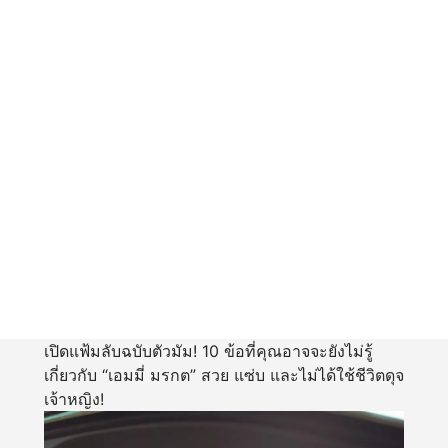
เปิดแฟ้มลับฉบับตัวมัม! 10 ข้อที่คุณอาจจะยังไม่รู้
เกี่ยวกับ “เอมมี่ มรกต” สวย แซ่บ และไม่ได้ใช้ชีวิตดุจ
เจ้าหญิง!