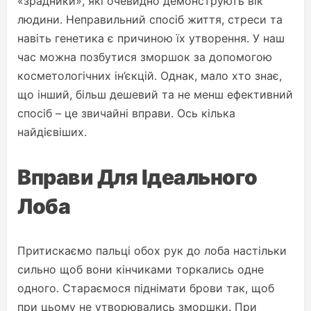
«зрадники», які очевидно демонструють вік
людини. Неправильний спосіб життя, стреси та
навіть генетика є причиною їх утворення. У наш
час можна позбутися зморшок за допомогою
косметологічних ін’єкцій. Однак, мало хто знає,
що інший, більш дешевий та не менш ефективний
спосіб – це звичайні вправи. Ось кілька
найдієвіших.
Вправи Для Ідеального
Лоба
Притискаємо пальці обох рук до лоба настільки
сильно щоб вони кінчиками торкались одне
одного. Стараємося піднімати брови так, щоб
при цьому не утворювались зморшки. При