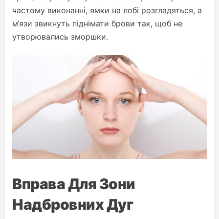
частому виконанні, ямки на лобі розгладяться, а
м‘язи звикнуть піднімати брови так, щоб не
утворювались зморшки.
Вправа Для Зони
Надбровних Дуг