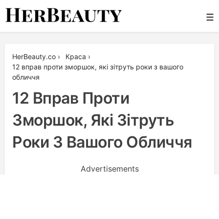
Skip
☰
to
content
Her Beauty
HerBeauty.co
›
Краса
›
12 вправ проти зморшок, які зітруть роки з вашого
обличчя
12 Вправ Проти
Зморшок, Які Зітруть
Роки З Вашого Обличчя
Advertisements