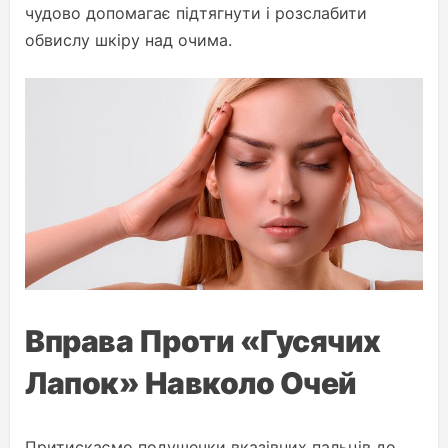
чудово допомагає підтягнути і розслабити
обвислу шкіру над очима.
Вправа Проти «гусячих
Лапок» Навколо Очей
Притискаємо подушечки вказівних пальців до