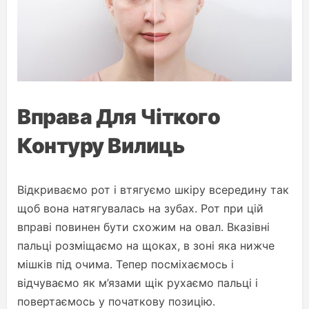
Вправа Для Чіткого
Контуру Вилиць
Відкриваємо рот і втягуємо шкіру всередину так
щоб вона натягувалась на зубах. Рот при цій
вправі повинен бути схожим на овал. Вказівні
пальці розміщаємо на щоках, в зоні яка нижче
мішків під очима. Тепер посміхаємось і
відчуваємо як м’язами щік рухаємо пальці і
повертаємось у початкову позицію.