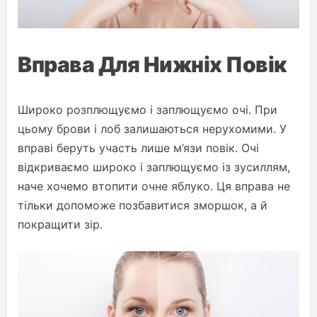
Вправа Для Нижніх Повік
Широко розплющуємо і заплющуємо очі. При
цьому брови і лоб залишаються нерухомими. У
вправі беруть участь лише м’язи повік. Очі
відкриваємо широко і заплющуємо із зусиллям,
наче хочемо втопити очне яблуко. Ця вправа не
тільки допоможе позбавитися зморшок, а й
покращити зір.