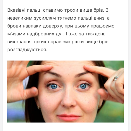
Вказівні пальці ставимо трохи вище брів. З
невеликим зусиллям тягнемо пальці вниз, а
брови навпаки доверху, при цьому працюємо
м’язами надбровних дуг. І вже за тиждень
виконання таких вправ зморшки вище брів
розгладжуються.