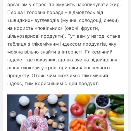
організм у стрес, та змусить накопичувати жир.
Перша і головна порада – відмовтесь від
«швидких» вуглеводів (мучне, солодощі, снеки)
на користь «повільних» (овочі, фрукти,
цільнозернові продукти). Тут вам у нагоді стане
таблиця з глікемічним індексом продуктів, яку
можна вільно знайти в інтернеті. Глікемічний
індекс – це показник, що вказує на підвищення
рівня глюкози у крові при вживанні певного
продукту. Отож, чим нижчим є глікемічний
індекс, тим кориснішим є цей продукт.