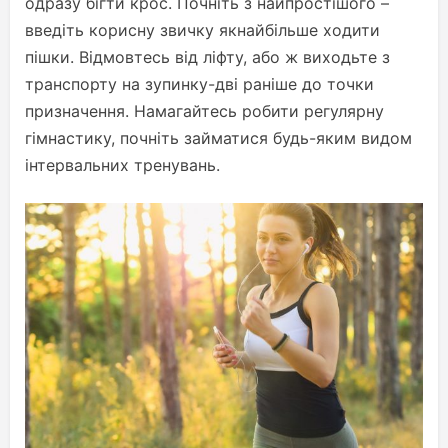
одразу бігти крос. Почніть з найпростішого –
введіть корисну звичку якнайбільше ходити
пішки. Відмовтесь від ліфту, або ж виходьте з
транспорту на зупинку-дві раніше до точки
призначення. Намагайтесь робити регулярну
гімнастику, почніть займатися будь-яким видом
інтервальних тренувань.