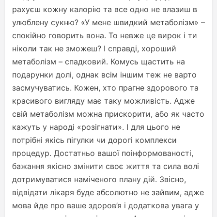
рахуєш кожну калорію та все одно не влазиш в
улюблену сукню? «У мене швидкий метаболізм» –
спокійно говорить вона. То невже це вирок і ти
ніколи так не зможеш? І справді, хороший
метаболізм – спадковий. Комусь щастить на
подарунки долі, однак всім іншим теж не варто
засмучуватись. Кожен, хто прагне здорового та
красивого вигляду має таку можливість. Адже
свій метаболізм можна прискорити, або як часто
кажуть у народі «розігнати». І для цього не
потрібні якісь пігулки чи дорогі комплекси
процедур. Достатньо вашої поінформованості,
бажання якісно змінити своє життя та сила волі
дотримуватися наміченого плану дій. Звісно,
відвідати лікаря буде абсолютно не зайвим, адже
мова йде про ваше здоров’я і додаткова увага у