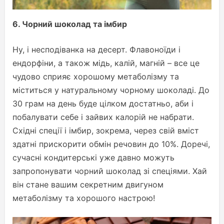
6. Чорний шоколад та імбир
Ну, і несподіванка на десерт. Флавоноїди і
ендорфіни, а також мідь, калій, магній – все це
чудово сприяє хорошому метаболізму та
міститься у натуральному чорному шоколаді. До
30 грам на день буде цілком достатньо, аби і
побалувати себе і зайвих калорій не набрати.
Східні спеції і імбир, зокрема, через свій вміст
здатні прискорити обмін речовин до 10%. Доречі,
сучасні кондитерські уже давно можуть
запропонувати чорний шоколад зі спеціями. Хай
він стане вашим секретним двигуном
метаболізму та хорошого настрою!