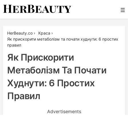
Skip
☰
to
content
Her Beauty
HerBeauty.co
›
Краса
›
Як прискорити метаболізм та почати худнути: 6 простих
правил
Як Прискорити
Метаболізм Та Почати
Худнути: 6 Простих
Правил
Advertisements