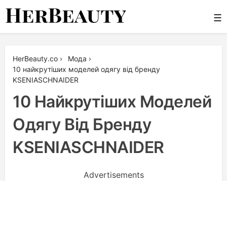
Skip
☰
to
content
Her Beauty
HerBeauty.co
›
Мода
›
10 найкрутіших моделей одягу від бренду
KSENIASCHNAIDER
10 Найкрутіших Моделей
Одягу Від Бренду
KSENIASCHNAIDER
Advertisements