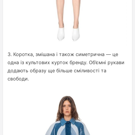
3. Коротка, змішана і також симетрична — це
одна із культових курток бренду. Об’ємні рукави
додають образу ще більше сміливості та
свободи.