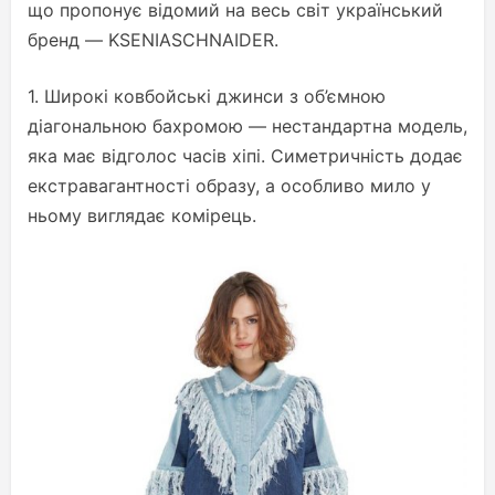
що пропонує відомий на весь світ український
бренд — KSENIASCHNAIDER.
1. Широкі ковбойські джинси з об’ємною
діагональною бахромою — нестандартна модель,
яка має відголос часів хіпі. Симетричність додає
екстравагантності образу, а особливо мило у
ньому виглядає комірець.