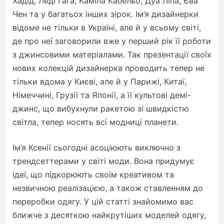
Хадід, Леді Гага, Каміла Кабельо, Дуа Ліпа, Єва
Чен та у багатьох інших зірок. Ім’я дизайнерки
відоме не тільки в Україні, але й у всьому світі,
де про неї заговорили вже у перший рік її роботи
з джинсовими матеріалами. Так презентації своїх
нових колекцій дизайнерка проводить тепер не
тільки вдома у Києві, але й у Парижі, Китаї,
Німеччині, Грузії та Японії, а її культові демі-
джинс, що вибухнули ракетою зі швидкістю
світла, тепер носять всі модниці планети.
Ім’я Ксенії сьогодні асоціюють виключно з
трендсеттерами у світі моди. Вона придумує
ідеї, що підкорюють своїм креативом та
незвичною реалізацією, а також ставленням до
переробки одягу. У цій статті знайомимо вас
ближче з десяткою найкрутіших моделей одягу,