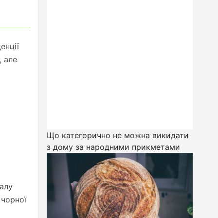
енції
, але
Що категорично не можна викидати
з дому за народними прикметами
іалу
 чорної