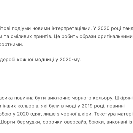
ові подіуми новими інтерпретаціями. У 2020 році тенд
та сміливих принтів. Це робить образи оригінальними
фортними.
рдеробі кожної модниці у 2020-му.
ласика повинна бути виключно чорного кольору. Шкіряні
інших кольорів, які були в моді у 2019 році, повинні
обою у 2020 одяг, лише з чорної шкіри. Текстура матер
 Шорти-бермудки, сорочки оверсайз, брюки, виконані із