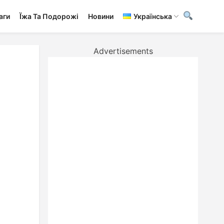
аги
Ї́жа Та Подорожі
Новини
Українська
Advertisements