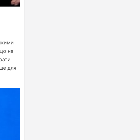
хожими
 що на
ирати
ише для