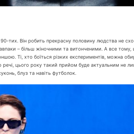
з 90-тих. Він робить прекрасну половину людства не с
 навпаки – більш жіночними та витонченими. А все тому,
ншою. Ті, хто боїться різких експериментів, можна об
До речі, цього року такий прийом буде актуальним не л
уконь, блуз та навіть футболок.