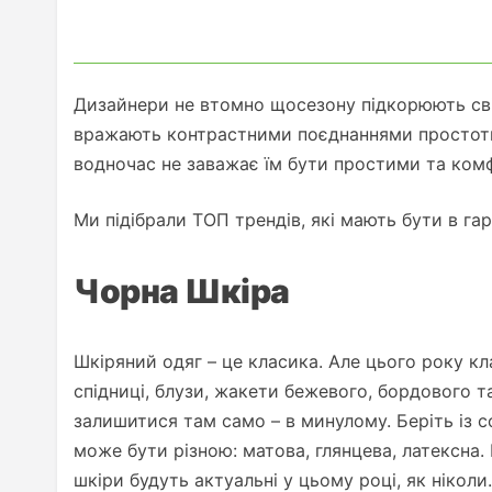
Дизайнери не втомно щосезону підкорюють світ
вражають контрастними поєднаннями простоти 
водночас не заважає їм бути простими та ком
Ми підібрали ТОП трендів, які мають бути в га
Чорна Шкіра
Шкіряний одяг – це класика. Але цього року к
спідниці, блузи, жакети бежевого, бордового та 
залишитися там само – в минулому. Беріть із с
може бути різною: матова, глянцева, латексна.
шкіри будуть актуальні у цьому році, як ніколи.