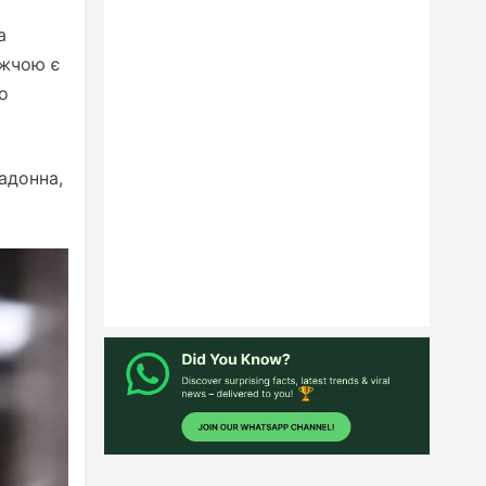
а
ожчою є
о
адонна,