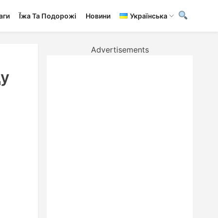
аги
Ї́жа Та Подорожі
Новини
Українська
Advertisements
ду