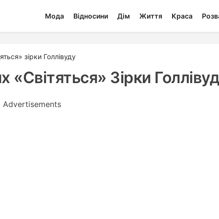
Мода
Відносини
Дім
Життя
Краса
Розв
тяться» зірки Голлівуду
их «світяться» Зірки Голліву
Advertisements