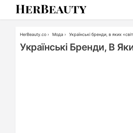
Skip
to
content
Her Beauty
HerBeauty.co
›
Мода
›
Українські бренди, в яких «сві
Українські Бренди, В Як