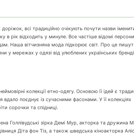
 доріжок, всі традиційно очікують почути назви іменит
у в рік відходить у минуле. Все частіше відомі персон
дам. Наша вітчизняна мода підкорює світ. Про це пишут
лини у мережах у одязі від улюблених українських бренді
неймовірні колекції етно-одягу. Основою її ідей є тради
я вдало поєднує із сучасними фасонами. У її колекціях
іти сорочки та спідниці.
чена Голлівудські зірка Демі Мур, акторка та дружина 
вниця Діта фон Тіз, а також шведська кіноакторка Аліс