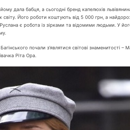
 йому дала бабця, а сьогодні бренд капелюхів львівянин
х світу. Його роботи коштують від 5 000 грн, а найдор
 Руслана є робота із зірками та відомими людьми. У йог
му.
Багінського почали з’являтися світові знаменитості – М
івачка Ріта Ора.