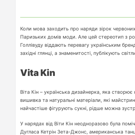
Коли мова заходить про наряди зірок червоних
Паризьких домів моди. Але цей стереотип з рок
Голлівуду віддають перевагу українським брен
західні глянці, а знаменитості, публікують світ
Vita Kin
Віта Кін – українська дизайнерка, яка створює 
вишивка та натуральні матеріали, які майстрин
найчастіше фігурують сукні, рідше можна зустр
У нарядах від Віти Кін неодноразово була помі
Дугласа Кетрін Зета-Джонс, американська танці