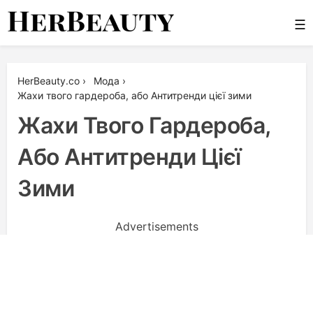
Skip
☰
to
content
Her Beauty
HerBeauty.co
›
Мода
›
Жахи твого гардероба, або Антитренди цієї зими
Жахи Твого Гардероба,
Або Антитренди Цієї
Зими
Advertisements