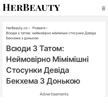
Skip
☰
to
content
Her Beauty
HerBeauty.co
›
Розваги
›
Всюди з татом: неймовірно мімімішні стосунки Девіда
Бекхема з донькою
Всюди З Татом:
Неймовірно Мімімішні
Стосунки Девіда
Бекхема З Донькою
Advertisements