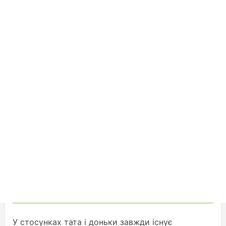
У стосунках тата і доньки завжди існує