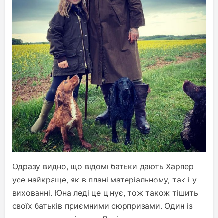
Одразу видно, що відомі батьки дають Харпер
усе найкраще, як в плані матеріальному, так і у
вихованні. Юна леді це цінує, тож також тішить
своїх батьків приємними сюрпризами. Один із