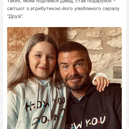
таких, яким поділився Девід, став подарунок –
світшот з атрибутикою його улюбленого серіалу
”Друзі”.