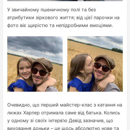
У звичайному пшеничному полі та без
атрибутики зіркового життя; від цієї парочки на
фото віє щирістю та непідробними емоціями.
Очевидно, що перший майстер-клас з катання на
лижах Харпер отримала саме від батька. Колись
у одному зі своїх інтерв’ю Девід зазначив, що
виховання доньки – це щось абсолютно нове та