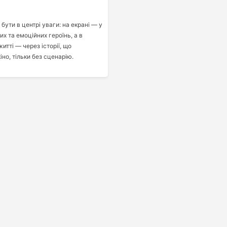
бути в центрі уваги: на екрані — у
х та емоційних героїнь, а в
итті — через історії, що
но, тільки без сценарію.