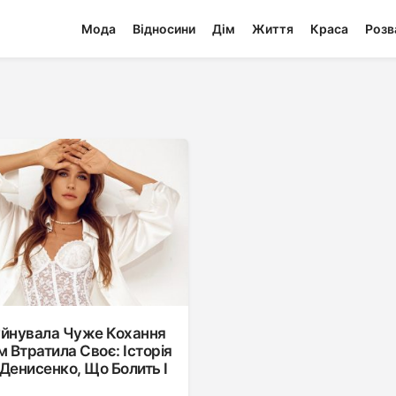
Мода
Відносини
Дім
Життя
Краса
Розв
уйнувала Чуже Кохання
м Втратила Своє: Історія
Денисенко, Що Болить І