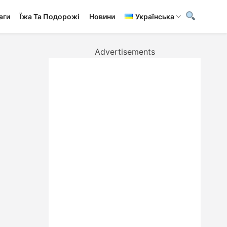
аги
Ї́жа Та Подорожі
Новини
Українська
Advertisements