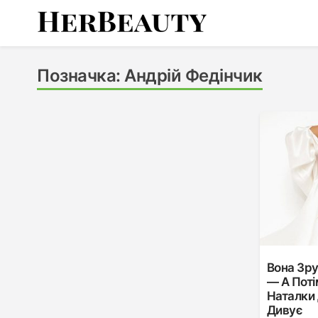
Skip
to
content
Her Beauty
Позначка:
Андрій Федінчик
Вона Зр
— А Поті
Наталки 
Дивує