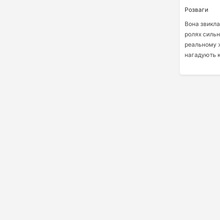
Розваги
Вона звикла 
ролях сильни
реальному ж
нагадують кі