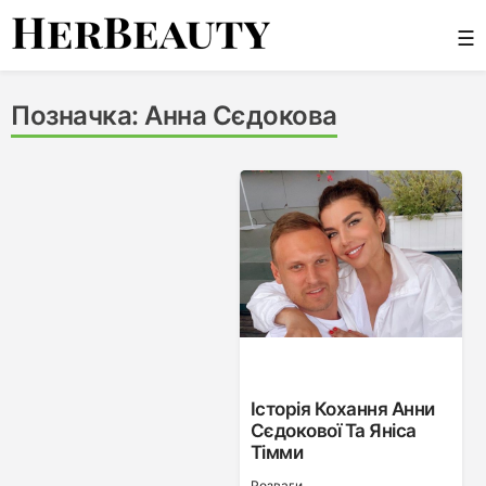
Skip
☰
to
content
Her Beauty
Позначка:
Анна Сєдокова
Історія Кохання Анни
Сєдокової Та Яніса
Тімми
Розваги