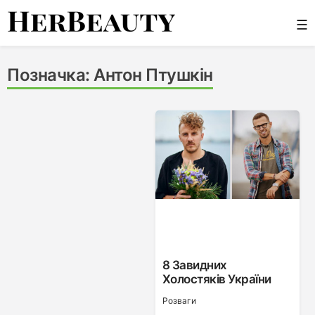
Skip
☰
to
content
Her Beauty
Позначка:
Антон Птушкін
8 Завидних
Холостяків України
Розваги