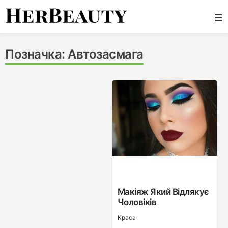
Skip
☰
to
content
Her Beauty
Позначка:
Автозасмага
Макіяж Який Відлякує
Чоловіків
Краса