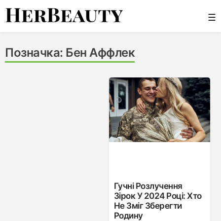
Skip
☰
to
content
Her Beauty
Позначка:
Бен Аффлек
Гучні Розлучення
Зірок У 2024 Році: Хто
Не Зміг Зберегти
Родину