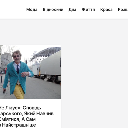
Мода
Відносини
Дім
Життя
Краса
Розв
Не Лікує»: Сповідь
арського, Який Навчив
Сміятися, А Сам
 Найстрашніше