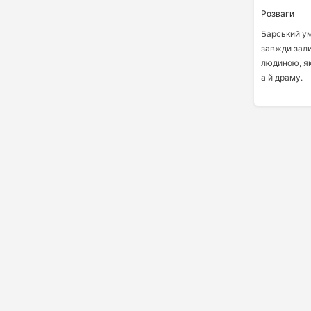
Розваги
Барський ум
завжди зал
людиною, як
а й драму.