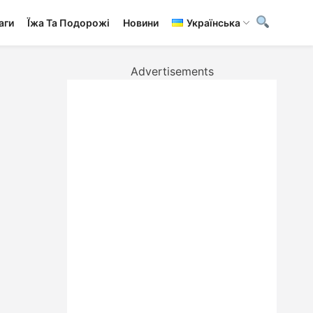
аги
Ї́жа Та Подорожі
Новини
Українська
Advertisements