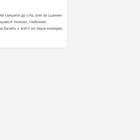
ів смішити до сліз, але за сценою
ишався тонкою, глибокою
а бачить у житті не лише комедію,