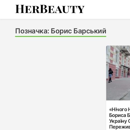
Skip
to
content
Her Beauty
Позначка:
Борис Барський
«Нічого 
Бориса Б
Україну 
Пережив