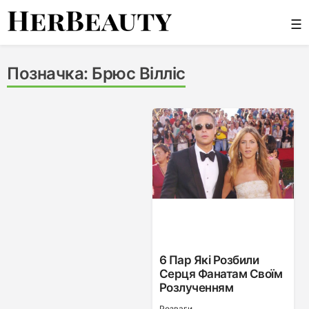
Skip
☰
to
content
Her Beauty
Позначка:
Брюс Вілліс
6 Пар Які Розбили
Серця Фанатам Своїм
Розлученням
Розваги