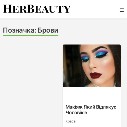
Skip
☰
to
content
Her Beauty
Позначка:
Брови
Макіяж Який Відлякує
Чоловіків
Краса