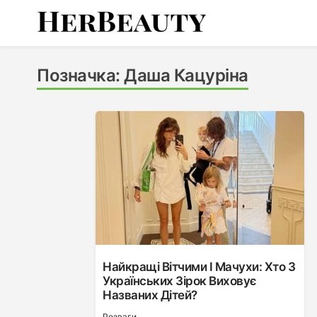
Skip
to
content
Her Beauty
Позначка:
Даша Кацуріна
Найкращі Вітчими І Мачухи: Хто З
Українських Зірок Виховує
Названих Дітей?
Розваги