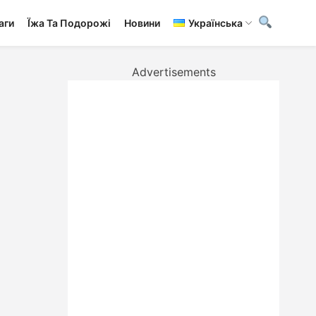
аги
Ї́жа Та Подорожі
Новини
Українська
Advertisements