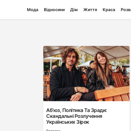
Мода
Відносини
Дім
Життя
Краса
Розв
Аб’юз, Політика Та Зради:
Скандальні Розлучення
Українських Зірок
Розваги