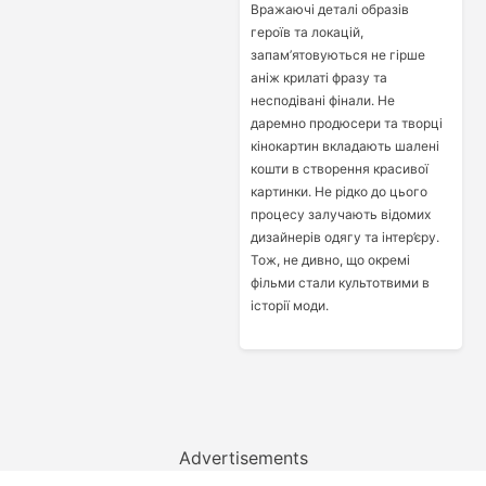
Вражаючі деталі образів
героїв та локацій,
запам’ятовуються не гірше
аніж крилаті фразу та
несподівані фінали. Не
даремно продюсери та творці
кінокартин вкладають шалені
кошти в створення красивої
картинки. Не рідко до цього
процесу залучають відомих
дизайнерів одягу та інтер’єру.
Тож, не дивно, що окремі
фільми стали культотвими в
історії моди.
Advertisements