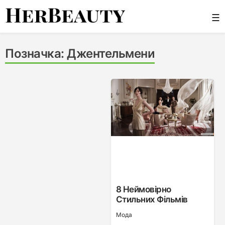
Skip
☰
to
content
Her Beauty
Позначка:
Джентельмени
8 Неймовірно
Стильних Фільмів
Мода