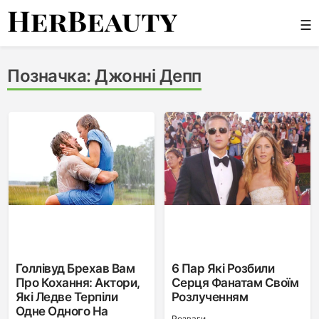
Skip
☰
to
content
Her Beauty
Позначка:
Джонні Депп
Голлівуд Брехав Вам
6 Пар Які Розбили
Про Кохання: Актори,
Серця Фанатам Своїм
Які Ледве Терпіли
Розлученням
Одне Одного На
Розваги