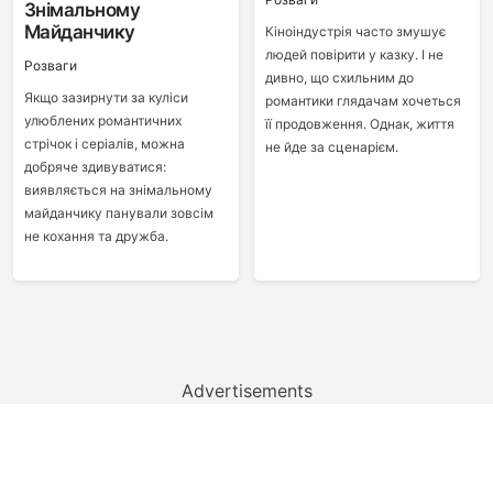
Знімальному
Майданчику
Кіноіндустрія часто змушує
людей повірити у казку. І не
Розваги
дивно, що схильним до
Якщо зазирнути за куліси
романтики глядачам хочеться
улюблених романтичних
її продовження. Однак, життя
стрічок і серіалів, можна
не йде за сценарієм.
добряче здивуватися:
виявляється на знімальному
майданчику панували зовсім
не кохання та дружба.
Advertisements