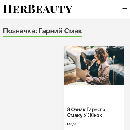
Skip
☰
to
content
Her Beauty
Позначка:
Гарний Смак
8 Ознак Гарного
Смаку У Жінок
Мода