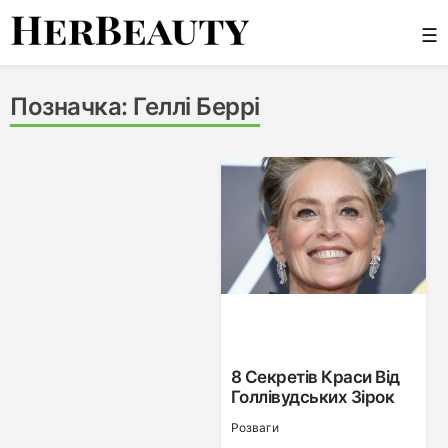
Skip
☰
to
content
Her Beauty
Позначка:
Геллі Беррі
8 Секретів Краси Від
Голлівудських Зірок
Розваги