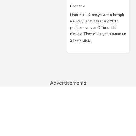
Розваги
Найнижчий результат в історії
нашої участі стався у 2017
році, коли гурт O.Torvald із
піснею Time фінішував лише на
24-му місці.
Advertisements