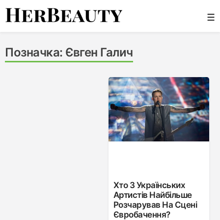
Skip
☰
to
content
Her Beauty
Позначка:
Євген Галич
Хто З Українських
Артистів Найбільше
Розчарував На Сцені
Євробачення?