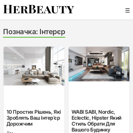
Skip
☰
to
content
Her Beauty
Позначка:
Інтерєр
10 Простих Рішень, Які
WABI SABI, Nordic,
Зроблять Ваш Інтер’єр
Eclectic, Hipster Який
Дорожчим
Стиль Обрати Для
Вашого Будинку
Дім