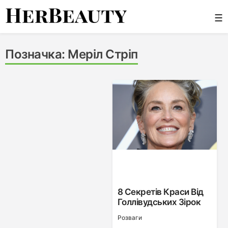
Skip
☰
to
content
Her Beauty
Позначка:
Меріл Стріп
8 Секретів Краси Від
Голлівудських Зірок
Розваги