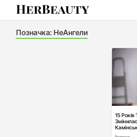
Skip
to
content
Her Beauty
Позначка:
НеАнгели
15 Років 
Змінилас
Камінськ
Розваги