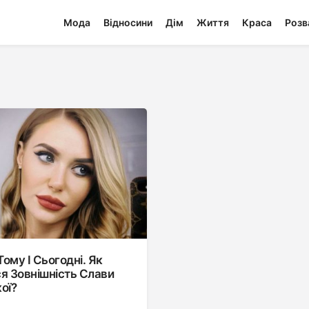
Мода
Відносини
Дім
Життя
Краса
Розв
Тому І Сьогодні. Як
я Зовнішність Слави
ої?