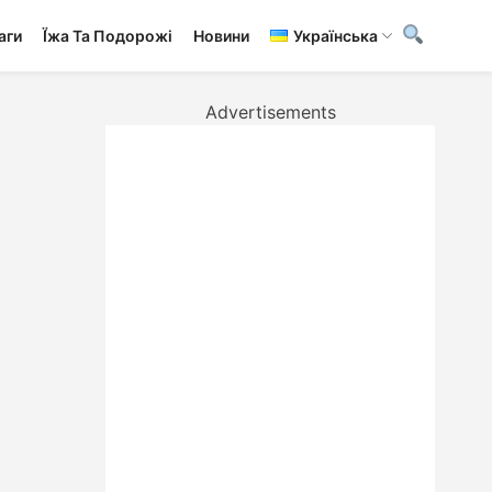
аги
Ї́жа Та Подорожі
Новини
Українська
Advertisements