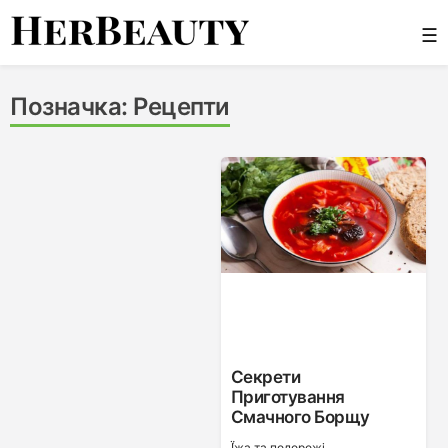
Skip
☰
to
content
Her Beauty
Позначка:
Рецепти
Секрети
Приготування
Смачного Борщу
Ї́жа та подорожі