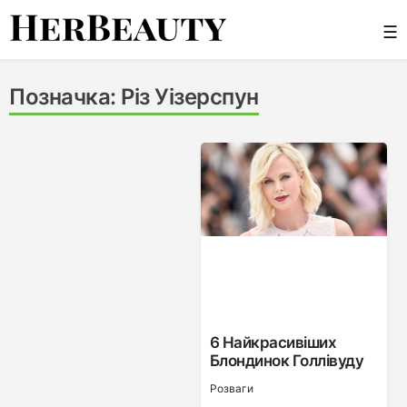
Skip
☰
to
content
Her Beauty
Позначка:
Різ Уізерспун
6 Найкрасивіших
Блондинок Голлівуду
Розваги