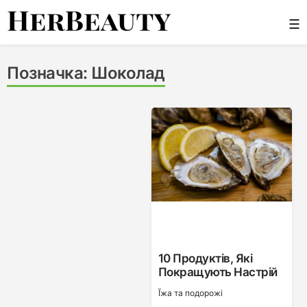
Skip
☰
to
content
Her Beauty
Позначка:
Шоколад
10 Продуктів, Які
Покращують Настрій
Ї́жа та подорожі