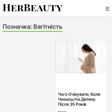
Skip
☰
to
content
Her Beauty
Позначка:
Вагітність
Чого Очікувати, Коли
Чекаєш На Дитину
Після 35 Років
Життя