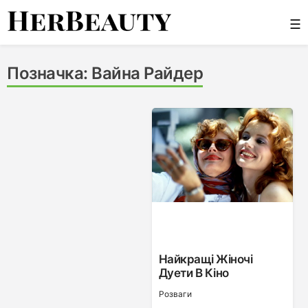
Skip
☰
to
content
Her Beauty
Позначка:
Вайна Райдер
Найкращі Жіночі
Дуети В Кіно
Розваги