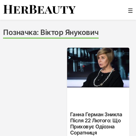
Skip
☰
to
content
Her Beauty
Позначка:
Віктор Янукович
Ганна Герман Зникла
Після 22 Лютого: Що
Приховує Одіозна
Соратниця