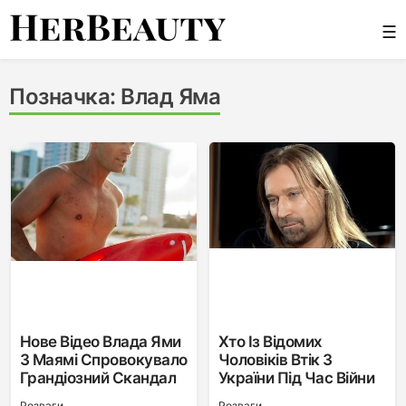
Skip
☰
to
content
Her Beauty
Позначка:
Влад Яма
Нове Відео Влада Ями
Хто Із Відомих
З Маямі Спровокувало
Чоловіків Втік З
Грандіозний Скандал
України Під Час Війни
Розваги
Розваги