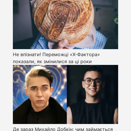
Не впізнати! Переможці «Х-Фактора»
показали, як змінилися за ці роки
Де зараз Михайло Добкін: чим займається