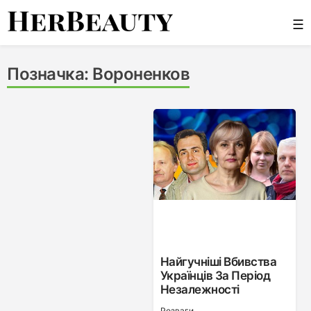
Skip
☰
to
content
Her Beauty
Позначка:
Вороненков
Найгучніші Вбивства
Українців За Період
Незалежності
Розваги