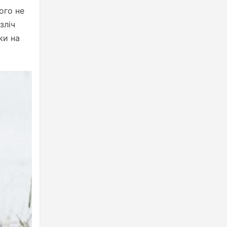
ого не
зліч
ки на