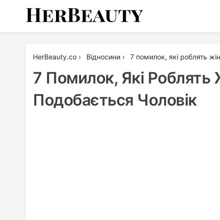
Skip
to
content
Her Beauty
HerBeauty.co
›
Відносини
›
7 помилок, які роблять жі
7 Помилок, Які Роблять 
Подобається Чоловік