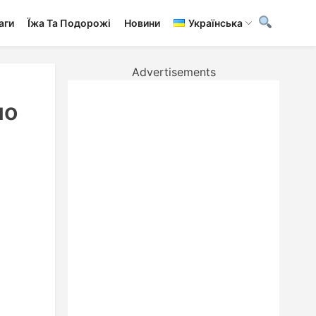
аги
Ї́жа Та Подорожі
Новини
Українська
Advertisements
но