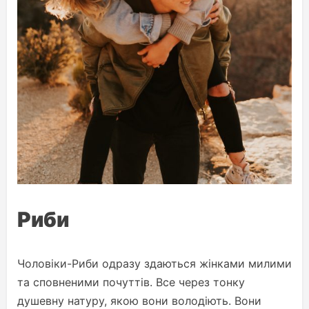
Риби
Чоловіки-Риби одразу здаються жінками милими
та сповненими почуттів. Все через тонку
душевну натуру, якою вони володіють. Вони