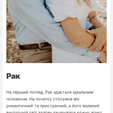
Рак
На перший погляд, Рак здається ідеальним
чоловіком. На початку стосунків він
романтичний та пристрасний, а його великий
внутрішній світ здатен зачарувати кожну жінку,