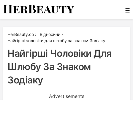
Skip
☰
to
content
Her Beauty
HerBeauty.co
›
Відносини
›
Найгірші чоловіки для шлюбу за знаком Зодіаку
Найгірші Чоловіки Для
Шлюбу За Знаком
Зодіаку
Advertisements