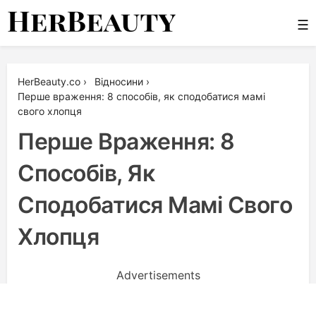
Skip
☰
to
content
Her Beauty
HerBeauty.co
›
Відносини
›
Перше враження: 8 способів, як сподобатися мамі
свого хлопця
Перше Враження: 8
Способів, Як
Сподобатися Мамі Свого
Хлопця
Advertisements