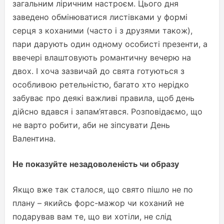
загальним ліричним настроєм. Цього дня
заведено обмінюватися листівками у формі
серця з коханими (часто і з друзями також),
пари дарують один одному особисті презенти, а
ввечері влаштовують романтичну вечерю на
двох. І хоча зазвичай до свята готуються з
особливою ретельністю, багато хто нерідко
забуває про деякі важливі правила, щоб день
дійсно вдався і запам’ятався. Розповідаємо, що
не варто робити, аби не зіпсувати День
Валентина.
Не показуйте незадоволеність чи образу
Якщо вже так сталося, що свято пішло не по
плану – якийсь форс-мажор чи коханий не
подарував вам те, що ви хотіли, не слід