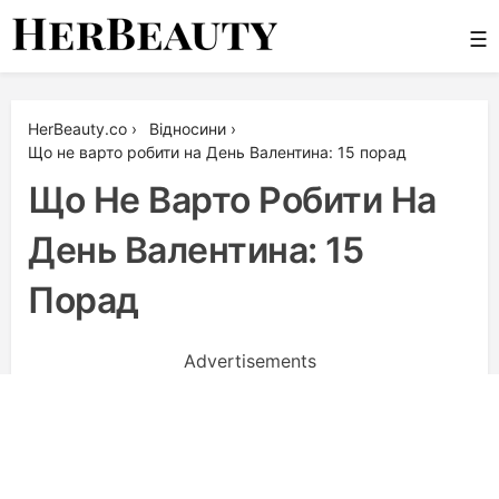
Skip
☰
to
content
Her Beauty
HerBeauty.co
›
Відносини
›
Що не варто робити на День Валентина: 15 порад
Що Не Варто Робити На
День Валентина: 15
Порад
Advertisements