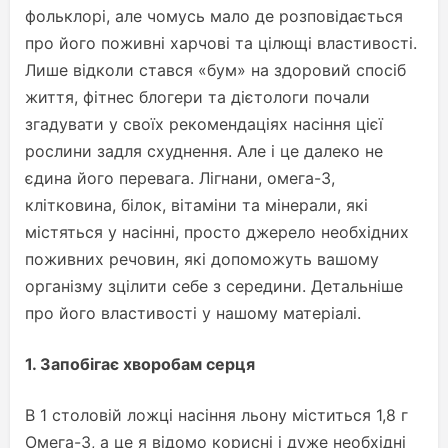
фольклорі, але чомусь мало де розповідається
про його поживні харчові та цілющі властивості.
Лише відколи стався «бум» на здоровий спосіб
життя, фітнес блогери та дієтологи почали
згадувати у своїх рекомендаціях насіння цієї
рослини задля схуднення. Але і це далеко не
єдина його перевага. Лігнани, омега-3,
клітковина, білок, вітаміни та мінерали, які
містяться у насінні, просто джерело необхідних
поживних речовин, які допоможуть вашому
організму зцілити себе з середини. Детальніше
про його властивості у нашому матеріалі.
1.
Запобігає хворобам серця
В 1 столовій ложці насіння льону міститься 1,8 г
Омега-3, а це я відомо корисні і дуже необхідні