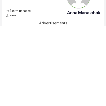
Ї́жа та подорожі
Anna Maruschak
льон
Advertisements