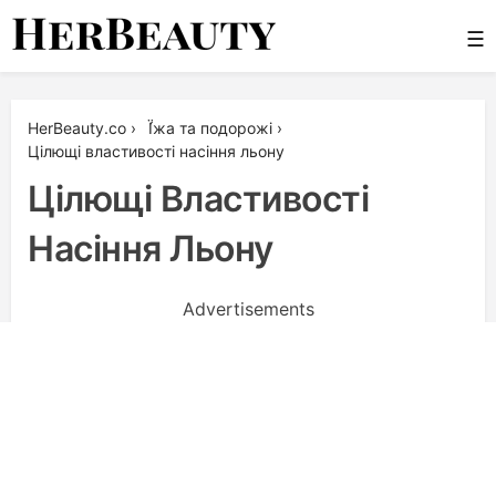
Skip
☰
to
content
Her Beauty
HerBeauty.co
›
Ї́жа та подорожі
›
Цілющі властивості насіння льону
Цілющі Властивості
Насіння Льону
Advertisements