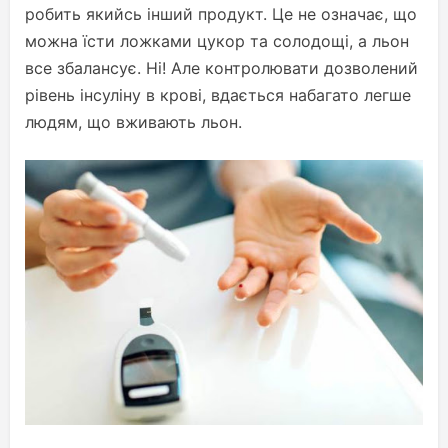
робить якийсь інший продукт. Це не означає, що
можна їсти ложками цукор та солодощі, а льон
все збалансує. Ні! Але контролювати дозволений
рівень інсуліну в крові, вдається набагато легше
людям, що вживають льон.