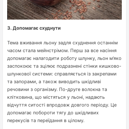
3.
Допомагає схуднути
Тема вживання льону задля схуднення останнім
часом стала мейнстрімом. Перш за все насіння
допомагає налагодити роботу шлунку, льон м’яко
заспокоює та зцілює подразнені стінки кишково-
шлункової системи: справляється із закрепами
та запорами, а також виводить шкідливі
речовини з організму. По-друге волокна та
клітковина, що містяться у льоні, надають
відчуття ситості впродовж довгого періоду. Це
допомагає побороти тягу до шкідливих
перекусів та переїдання в цілому.