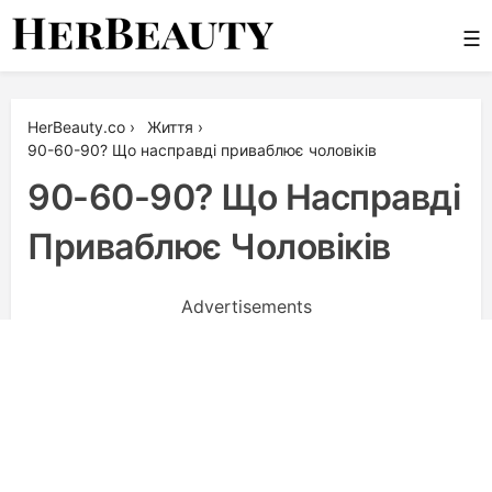
Skip
☰
to
content
Her Beauty
HerBeauty.co
›
Життя
›
90-60-90? Що насправді приваблює чоловіків
90-60-90? Що Насправді
Приваблює Чоловіків
Advertisements