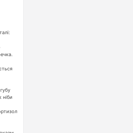
алі:
е
речка.
ється
 губу
 ніби
ортизол
арказм