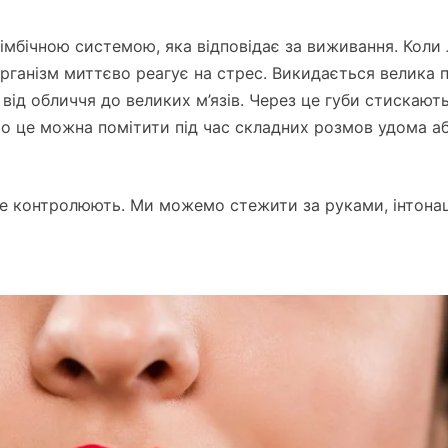
імбічною системою, яка відповідає за виживання. Коли
ганізм миттєво реагує на стрес. Викидається велика 
від обличчя до великих м’язів. Через це губи стискають
сто це можна помітити під час складних розмов удома а
не контролюють. Ми можемо стежити за руками, інтонац