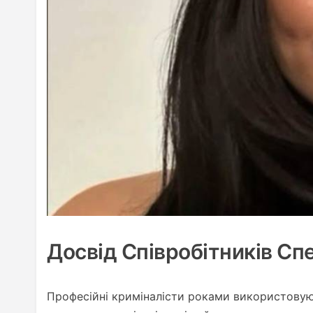
Досвід Співробітників С
Професійні криміналісти роками використовуют