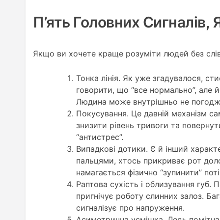
П’ять Головних Сигналів,
Якщо ви хочете краще розуміти людей без слів,
Тонка лінія. Як уже згадувалося, с
говорити, що “все нормально”, але й
Людина може внутрішньо не погоджу
Покусування. Це давній механізм са
знизити рівень тривоги та повернут
“антистрес”.
Випадкові дотики. Є й інший характ
пальцями, хтось прикриває рот доло
намагається фізично “зупинити” поті
Раптова сухість і облизування губ.
пригнічує роботу слинних залоз. Баг
сигналізує про напруження.
Асиметрична усмішка. Ледь помітна 