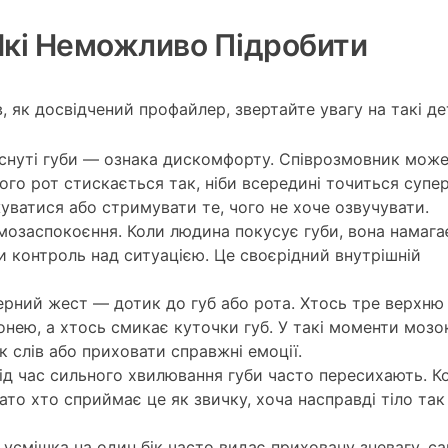
 Які Неможливо Підробити
 як досвідчений профайлер, звертайте увагу на такі дет
тиснуті губи — ознака дискомфорту. Співрозмовник мож
ого рот стискається так, ніби всередині точиться супе
ватися або стримувати те, чого не хоче озвучувати.
мозаспокоєння. Коли людина покусує губи, вона намага
и контроль над ситуацією. Це своєрідний внутрішній
ерний жест — дотик до губ або рота. Хтось тре верхню
нею, а хтось смикає куточки губ. У такі моменти мозок
к слів або приховати справжні емоції.
 Під час сильного хвилювання губи часто пересихають. К
ато хто сприймає це як звичку, хоча насправді тіло так
усмішка на один бік часто видає приховану зневагу, с