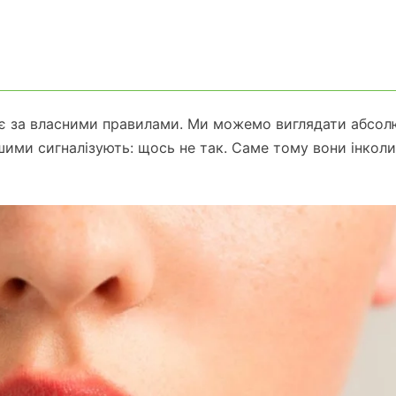
іє за власними правилами. Ми можемо виглядати абсол
шими сигналізують: щось не так. Саме тому вони інколи