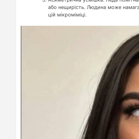
або нещирість. Людина може намага
цій мікроміміці.