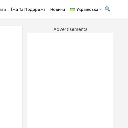
аги
Ї́жа Та Подорожі
Новини
Українська
Advertisements