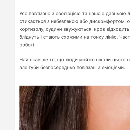
Усе пов’язано з еволюцією та нашою давньою л
стикається з небезпекою або дискомфортом, ор
кортизолу, судини звужуються, кров відходить 
бліднуть і стають схожими на тонку лінію. Ча
роботі.
Найцікавіше те, що люди майже ніколи цього 
але губи безпосередньо пов’язані з емоціями.