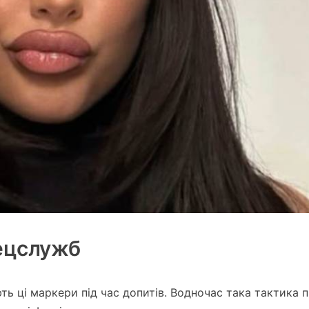
пецслужб
ь ці маркери під час допитів. Водночас така тактика 