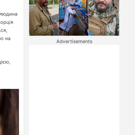
 людина
порція
ся,
бо на
Advertisements
ією,