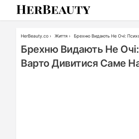
Skip
to
content
Her Beauty
HerBeauty.co
›
Життя
›
Брехню Видають Не Очі: Псих
Брехню Видають Не Очі:
Варто Дивитися Саме На