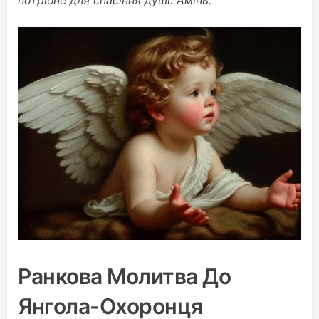
потрібне для спасіння душі. Амінь.
Ранкова Молитва До
Янгола-Охоронця