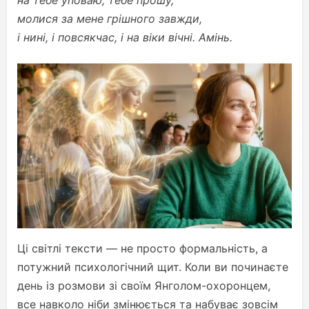
на тебе уповаю, тебе прошу,
молися за мене грішного завжди,
і нині, і повсякчас, і на віки вічні. Амінь.
Ці світлі тексти — не просто формальність, а
потужний психологічний щит. Коли ви починаєте
день із розмови зі своїм Янголом-охоронцем,
все навколо ніби змінюється та набуває зовсім