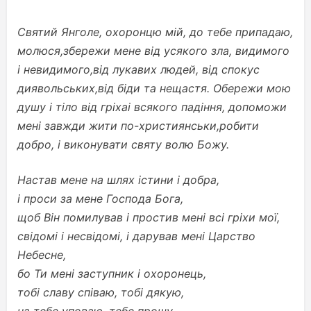
Святий Янголе, охоронцю мій, до тебе припадаю,
молюся,
збережи мене від усякого зла, видимого
і невидимого,
від лукавих людей, від спокус
диявольських,
від біди та нещастя. Обережи мою
душу і тіло від гріха
і всякого падіння, допоможи
мені завжди жити по-християнськи,
робити
добро, і виконувати святу волю Божу.
Настав мене на шлях істини і добра,
і проси за мене Господа Бога,
щоб Він помилував і простив мені всі гріхи мої,
свідомі і несвідомі, і дарував мені Царство
Небесне,
бо Ти мені заступник і охоронець,
тобі славу співаю, тобі дякую,