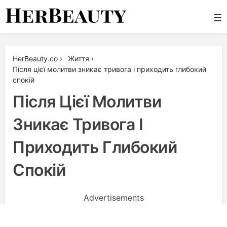
Skip
☰
to
content
Her Beauty
HerBeauty.co
›
Життя
›
Після цієї молитви зникає тривога і приходить глибокий
спокій
Після Цієї Молитви
Зникає Тривога І
Приходить Глибокий
Спокій
Advertisements