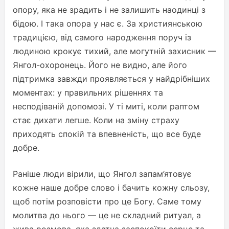
опору, яка не зрадить і не залишить наодинці з
бідою. І така опора у нас є. За християнською
традицією, від самого народження поруч із
людиною крокує тихий, але могутній захисник —
Янгол-охоронець. Його не видно, але його
підтримка завжди проявляється у найдрібніших
моментах: у правильних рішеннях та
несподіваній допомозі. У ті миті, коли раптом
стає дихати легше. Коли на зміну страху
приходять спокій та впевненість, що все буде
добре.
Раніше люди вірили, що Янгол запам’ятовує
кожне наше добре слово і бачить кожну сльозу,
щоб потім розповісти про це Богу. Саме тому
молитва до нього — це не складний ритуал, а