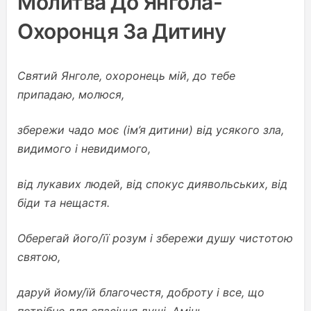
Молитва До Янгола-
Охоронця За Дитину
Святий Янголе, охоронець мій, до тебе
припадаю, молюся,
збережи чадо моє (ім’я дитини) від усякого зла,
видимого і невидимого,
від лукавих людей, від спокус диявольських, від
біди та нещастя.
Оберегай його/її розум і збережи душу чистотою
святою,
даруй йому/їй благочестя, доброту і все, що