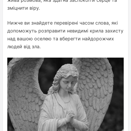
жива розмова, яка здатна заспокоїти серце та
зміцнити віру.
Нижче ви знайдете перевірені часом слова, які
допоможуть розправити невидимі крила захисту
над вашою оселею та вберегти найдорожчих
людей від зла.