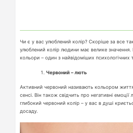
Чи є у вас улюблений колір? Скоріше за все та
улюблений колір людини має велике значення. В
кольори – один з найвідоміших психологічних те
Червоний – лють
Активний червоний називають кольором життя.
сенсі. Він також свідчить про негативні емоці
глибокий червоний колір – у вас в душі криєтьс
досаду.