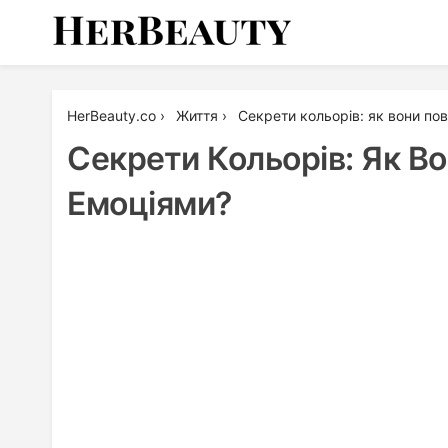
Skip
to
content
Her Beauty
HerBeauty.co
›
Життя
›
Секрети кольорів: як вони по
Секрети Кольорів: Як В
Емоціями?