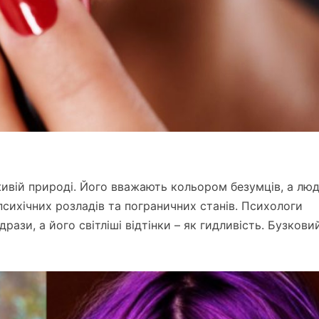
живій природі. Його вважають кольором безумців, а лю
сихічних розладів та пограничних станів. Психологи
рази, а його світліші відтінки – як гидливість. Бузкови