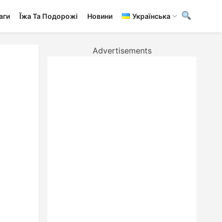
аги
Ї́жа Та Подорожі
Новини
Українська
Advertisements