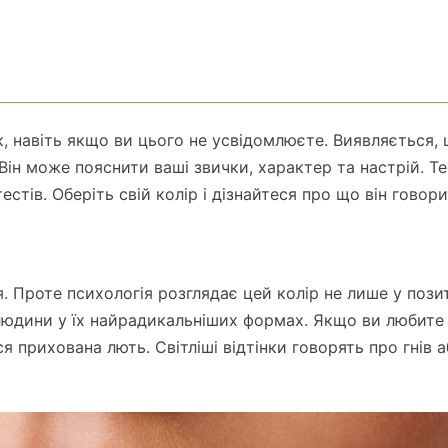
к, навіть якщо ви цього не усвідомлюєте. Виявляється,
ін може пояснити ваші звички, характер та настрій. Те
стів. Оберіть свій колір і дізнайтеся про що він говори
 Проте психологія розглядає цей колір не лише у поз
ї людини у їх найрадикальніших формах. Якщо ви любите
я прихована лють. Світліші відтінки говорять про гнів 