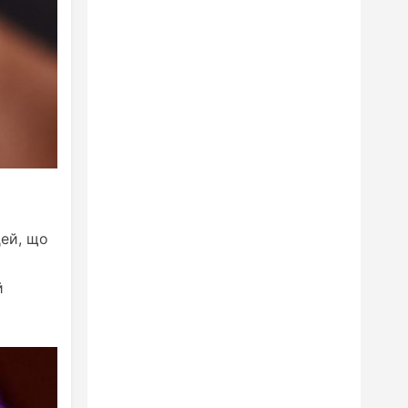
дей, що
й