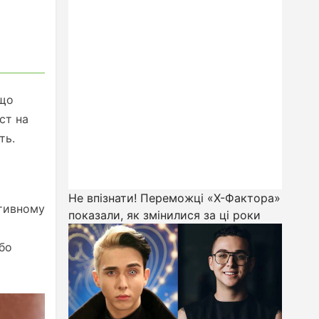
 що
ст на
ть.
Не впізнати! Переможці «Х-Фактора»
итивному
показали, як змінилися за ці роки
або