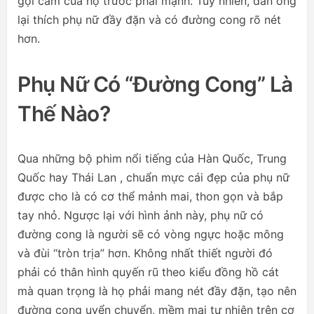
gợi cảm của họ trước phái mạnh. Tuy nhiên, đàn ông
lại thích phụ nữ đầy đặn và có đường cong rõ nét
hơn.
Phụ Nữ Có “đường Cong” Là
Thế Nào?
Qua những bộ phim nổi tiếng của Hàn Quốc, Trung
Quốc hay Thái Lan , chuẩn mực cái đẹp của phụ nữ
được cho là có cơ thể mảnh mai, thon gọn và bắp
tay nhỏ. Ngược lại với hình ảnh này, phụ nữ có
đường cong là người sẽ có vòng ngực hoặc mông
và đùi “tròn trịa” hơn. Không nhất thiết người đó
phải có thân hình quyến rũ theo kiểu đồng hồ cát
mà quan trọng là họ phải mang nét đầy đặn, tạo nên
đường cong uyển chuyển, mềm mại tự nhiên trên cơ