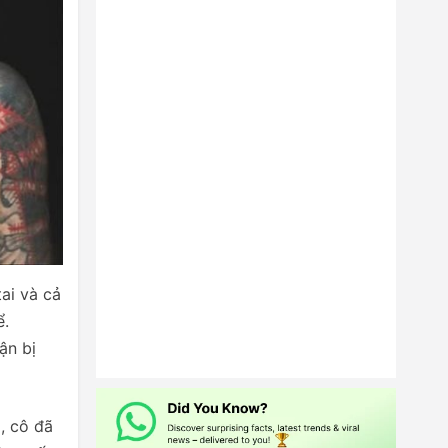
ai và cả
ể.
ận bị
, cô đã