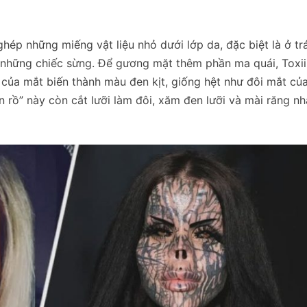
ép những miếng vật liệu nhỏ dưới lớp da, đặc biệt là ở trá
ư những chiếc sừng. Để gương mặt thêm phần ma quái, Toxi
của mắt biến thành màu đen kịt, giống hệt như đôi mắt củ
 rồ” này còn cắt lưỡi làm đôi, xăm đen lưỡi và mài răng n