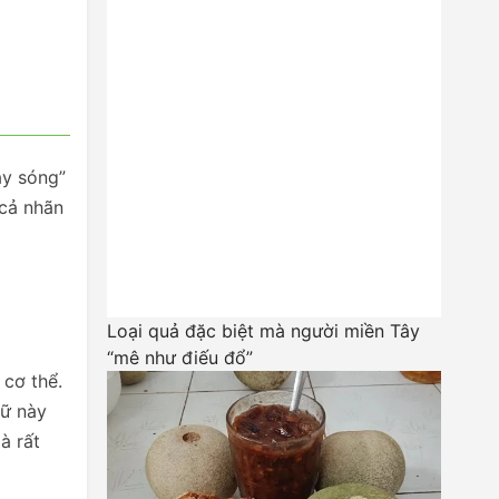
ậy sóng”
 cả nhãn
Loại quả đặc biệt mà người miền Tây
“mê như điếu đổ”
 cơ thể.
nữ này
à rất