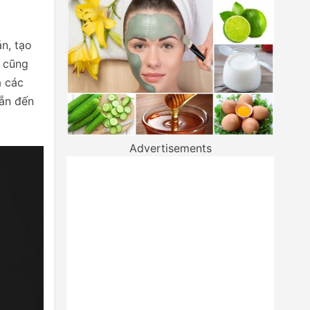
n, tạo
i cũng
a các
hẵn đến
Advertisements