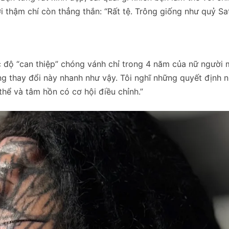
 thậm chí còn thẳng thắn: “Rất tệ. Trông giống như quỷ Sa
c độ “can thiệp” chóng vánh chỉ trong 4 năm của nữ người 
ng thay đổi này nhanh như vậy. Tôi nghĩ những quyết định 
thể và tâm hồn có cơ hội điều chỉnh.”