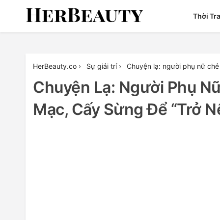
Skip
Thời Tr
to
content
Her Beauty
HerBeauty.co
›
Sự giải trí
›
Chuyện lạ: người phụ nữ chẻ 
Chuyện Lạ: Người Phụ Nữ
Mạc, Cấy Sừng Để “trở N