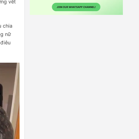
ững vết
u chia
ng nữ
 điêu