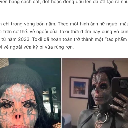
 viễn bằng cách cắt, đốt hoặc đóng dấu lên da để tạo ra nh
iện chỉ trong vòng bốn năm. Theo một hình ảnh nữ người mẫ
 trên cơ thể. Vẻ ngoài của Toxii thời điểm này cũng vô cù
, từ năm 2023, Toxii đã hoàn toàn trở thành một “tác phẩm
i vẻ ngoài vừa kỳ bí vừa rùng rợn.