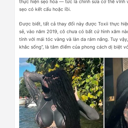
thực hiện sẹo hóa — tức là chỉnh sửa cơ thể vĩnh
sẹo có kết cấu hoặc lồi.
Được biết, tất cả thay đổi này được Toxii thực h
sẻ, vào năm 2019, cô chưa có bất cứ hình xăm nào
tính với mái tóc vàng và làn da rám nắng. Tuy vậy
khắc sống”, là tâm điểm của phong cách dị biệt vớ