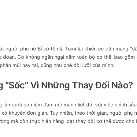
t người phụ nữ Bỉ có tên là Toxii lại khiến cư dân mạng “d
ực đoan. Cô không ngần ngại xăm toàn bộ cơ thể, bao gồm
 phần mũi hay tai, cũng như chẻ đôi lưỡi của mình.
g “sốc” Vì Những Thay Đổi Nào?
ng là người có niềm đam mê mãnh liệt đối với việc chỉnh sửa
 xỏ khuyên đơn giản. Tuy nhiên, theo thời gian, người phụ 
ờng mà còn thực hiện hàng loạt thay đổi cơ thể được cho l