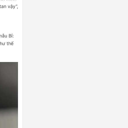
tan vậy”,
mẫu Bỉ:
như thế