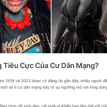
ng Tiêu Cực Của Cư Dân Mạng?
năm 2019 và 2023 được cô đăng tải gần đây, nhiều người đã
hi một số ít cư dân mạng bày tỏ sự ngưỡng mộ với lòng dũ
Bạn từng rất xinh đẹp, cái quái gì khiến bạn làm thế với ch