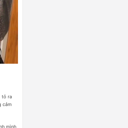
 tỏ ra
ng cảm
ính mình