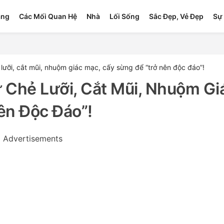
ang
Các Mối Quan Hệ
Nhà
Lối Sống
Sắc Đẹp, Vẻ Đẹp
Sự 
lưỡi, cắt mũi, nhuộm giác mạc, cấy sừng để “trở nên độc đáo”!
 Chẻ Lưỡi, Cắt Mũi, Nhuộm Gi
ên Độc Đáo”!
Advertisements