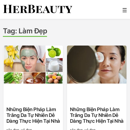
Skip
☰
to
content
Her Beauty
Tag:
Làm Đẹp
Những Biện Pháp Làm
Những Biện Pháp Làm
Trắng Da Tự Nhiên Dễ
Trắng Da Tự Nhiên Dễ
Dàng Thực Hiện Tại Nhà
Dàng Thực Hiện Tại Nhà
sắc đẹp, vẻ đẹp
sắc đẹp, vẻ đẹp