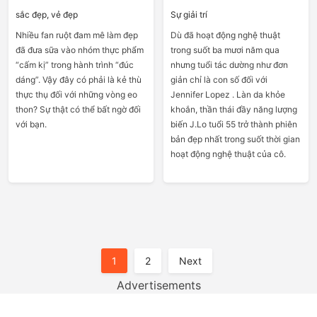
sắc đẹp, vẻ đẹp
Sự giải trí
Nhiều fan ruột đam mê làm đẹp
Dù đã hoạt động nghệ thuật
đã đưa sữa vào nhóm thực phẩm
trong suốt ba mươi năm qua
“cấm kị” trong hành trình “đúc
nhưng tuổi tác dường như đơn
dáng”. Vậy đây có phải là kẻ thù
giản chỉ là con số đối với
thực thụ đối với những vòng eo
Jennifer Lopez . Làn da khỏe
thon? Sự thật có thể bất ngờ đối
khoắn, thần thái đầy năng lượng
với bạn.
biến J.Lo tuổi 55 trở thành phiên
bản đẹp nhất trong suốt thời gian
hoạt động nghệ thuật của cô.
Posts
1
2
Next
Pagination
Advertisements