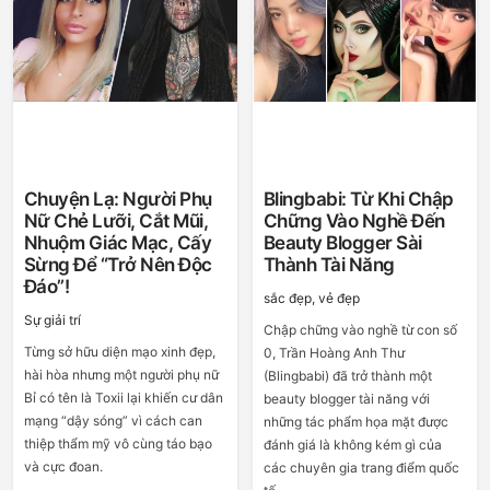
Chuyện Lạ: Người Phụ
Blingbabi: Từ Khi Chập
Nữ Chẻ Lưỡi, Cắt Mũi,
Chững Vào Nghề Đến
Nhuộm Giác Mạc, Cấy
Beauty Blogger Sài
Sừng Để “trở Nên Độc
Thành Tài Năng
Đáo”!
sắc đẹp, vẻ đẹp
Sự giải trí
Chập chững vào nghề từ con số
Từng sở hữu diện mạo xinh đẹp,
0, Trần Hoàng Anh Thư
hài hòa nhưng một người phụ nữ
(Blingbabi) đã trở thành một
Bỉ có tên là Toxii lại khiến cư dân
beauty blogger tài năng với
mạng “dậy sóng” vì cách can
những tác phẩm họa mặt được
thiệp thẩm mỹ vô cùng táo bạo
đánh giá là không kém gì của
và cực đoan.
các chuyên gia trang điểm quốc