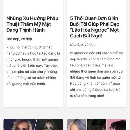
Những Xu Hướng Phẫu
5 Thói Quen Đơn Giản
Thuật Thẩm Mỹ Mặt
Buổi Tối Giúp Phái Đẹp
Đang Thịnh Hành
“lão Hóa Ngược” Một
Cách Bất Ngờ!
sắc đẹp, vẻ đẹp
sắc đẹp, vẻ đẹp
Phục hồi thể tích gương mặt,
Bí quyết để các chị em có thể trẻ
nâng cơ hay y học tái tạo đang là
đẹp lâu dài không nằm ở những
những xu hướng thẩm mỹ gương
liệu pháp tiền triệu, mà là ở
mặt phổ biến hiện nay. Tuy vậy,
những thói quen đơn giản bạn có
chị em phụ nữ cần chú ý những
thể đang vô tình bỏ quên mỗi tối.
rủi ro để ứng xử có trách nhiệm
Hãy cùng khám 5 “vũ khí” giúp
với gương mặt của mình.
chị em luôn giữ được da tươi trẻ
từ sâu bên trong nhé!