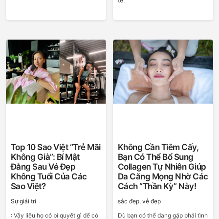
tế.
Top 10 Sao Việt “trẻ Mãi
Không Cần Tiêm Cấy,
Không Già”: Bí Mật
Bạn Có Thể Bổ Sung
Đằng Sau Vẻ Đẹp
Collagen Tự Nhiên Giúp
Không Tuổi Của Các
Da Căng Mọng Nhờ Các
Sao Việt?
Cách “thần Kỳ” Này!
Sự giải trí
sắc đẹp, vẻ đẹp
: Vậy liệu họ có bí quyết gì để có
Dù bạn có thể đang gặp phải tình