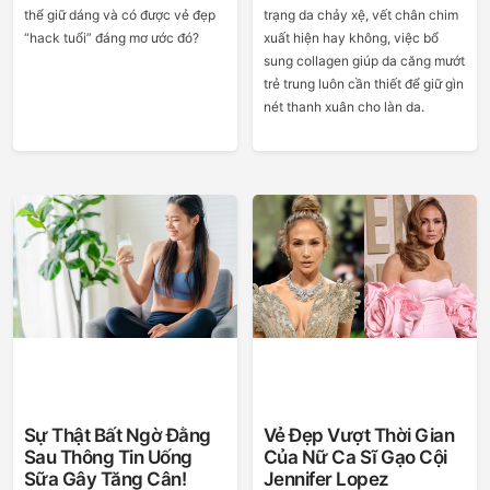
thể giữ dáng và có được vẻ đẹp
trạng da chảy xệ, vết chân chim
“hack tuổi” đáng mơ ước đó?
xuất hiện hay không, việc bổ
sung collagen giúp da căng mướt
trẻ trung luôn cần thiết để giữ gìn
nét thanh xuân cho làn da.
Sự Thật Bất Ngờ Đằng
Vẻ Đẹp Vượt Thời Gian
Sau Thông Tin Uống
Của Nữ Ca Sĩ Gạo Cội
Sữa Gây Tăng Cân!
Jennifer Lopez