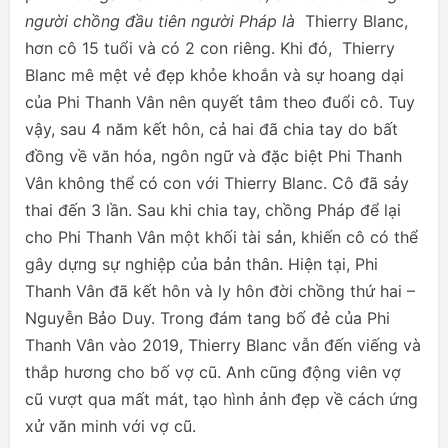
người chồng đầu tiên người Pháp là
Thierry Blanc,
hơn cô 15 tuổi và có 2 con riêng. Khi đó, Thierry
Blanc mê mệt vẻ đẹp khỏe khoắn và sự hoang dại
của Phi Thanh Vân nên quyết tâm theo đuổi cô. Tuy
vậy, sau 4 năm kết hôn, cả hai đã chia tay do bất
đồng về văn hóa, ngôn ngữ và đặc biệt Phi Thanh
Vân không thể có con với Thierry Blanc. Cô đã sảy
thai đến 3 lần. Sau khi chia tay, chồng Pháp để lại
cho Phi Thanh Vân một khối tài sản, khiến cô có thể
gây dựng sự nghiệp của bản thân. Hiện tại, Phi
Thanh Vân đã kết hôn và ly hôn đời chồng thứ hai –
Nguyễn Bảo Duy. Trong đám tang bố đẻ của Phi
Thanh Vân vào 2019, Thierry Blanc vẫn đến viếng và
thắp hương cho bố vợ cũ. Anh cũng động viên vợ
cũ vượt qua mất mát, tạo hình ảnh đẹp về cách ứng
xử văn minh với vợ cũ.