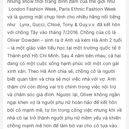
những show thời trang đình đám của thế giới như
London Fashion Week, Paris Ethnic Fashion Week
và là gương mặt chụp hình cho nhiều hãng nổi tiếng
như Lynx, Gucci, Chloé, Tony & Guy,v.v. đã kết hôn
với chồng Tây vào tháng 7/2016. Chồng của cô là
Oliver Dowden – sinh ra ở Anh và kém Hà Anh 2 tuổi
– là một giáo viên tiểu học tại một trường quốc tế ở
Thành phố Hồ Chí Minh. Sau 4 năm bên nhau, cả hai
đang có một cuộc sống hạnh phúc với một con gái
xinh xắn. Theo Hà Anh chia sẻ, chồng cô là người
biết quan tâm và chia sẻ mọi việc nhà với vợ. Anh
thậm chí còn đóng vai trò chính trong việc nội trợ
và chăm sóc gia đình. Ngược lại, Oliver không ngần
ngại khen vợ là người phụ nữ hoàn hảo để kết hôn
bởi cô mạnh mẽ, tự tin trong công việc nhưng khi về
nhà cô lại trở thành người phụ nữ mềm yếu và khiến
chồng mạnh mẽ hơn để làm bờ vai cho cô tựa vào.