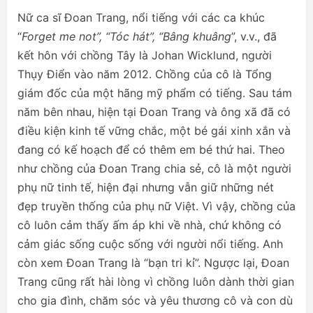
Nữ ca sĩ Đoan Trang, nổi tiếng với các ca khúc
“
Forget me not”, “Tóc hát”, “Bâng khuâng
”, v.v., đã
kết hôn với chồng Tây là Johan Wicklund, người
Thụy Điển vào năm 2012. Chồng của cô là Tổng
giám đốc của một hãng mỹ phẩm có tiếng. Sau tám
năm bên nhau, hiện tại Đoan Trang và ông xã đã có
điều kiện kinh tế vững chắc, một bé gái xinh xắn và
đang có kế hoạch để có thêm em bé thứ hai. Theo
như chồng của Đoan Trang chia sẻ, cô là một người
phụ nữ tinh tế, hiện đại nhưng vẫn giữ những nét
đẹp truyền thống của phụ nữ Việt. Vì vậy, chồng của
cô luôn cảm thấy ấm áp khi về nhà, chứ không có
cảm giác sống cuộc sống với người nổi tiếng. Anh
còn xem Đoan Trang là “bạn tri kỉ”. Ngược lại, Đoan
Trang cũng rất hài lòng vì chồng luôn dành thời gian
cho gia đình, chăm sóc và yêu thương cô và con dù