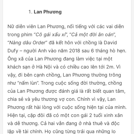
Lan Phương
Nữ diễn viên Lan Phương, nổi tiếng với các vai diễn
trong phim “
Cô gái xấu xí
”, “
Cả một đời ân oán
”,
“
Nàng dâu Order
” đã kết hôn với chồng là David
Dufy – người Anh vào năm 2018 sau 6 tháng hò hẹn.
Ông xã của Lan Phương đang làm việc tại một
khách sạn ở Hà Nội và có chiều cao lên tới 2m. Vì
vậy, đi bên cạnh chồng, Lan Phương thường trông
như “nấm lùn”. Trong cuộc sống đời thường, chồng
của Lan Phương được đánh giá là rất biết quan tâm,
chia sẻ và yêu thương vợ con. Chính vì vậy, Lan
Phương rất hài lòng với cuộc sống hiện tại của mình.
Hiện tại, cặp đôi đã có một con gái 2 tuổi xinh xắn
và dễ thương. Cả hai vẫn đang ở nhà thuê và độc
lập về tài chính. Họ cũng từng trải qua những lo