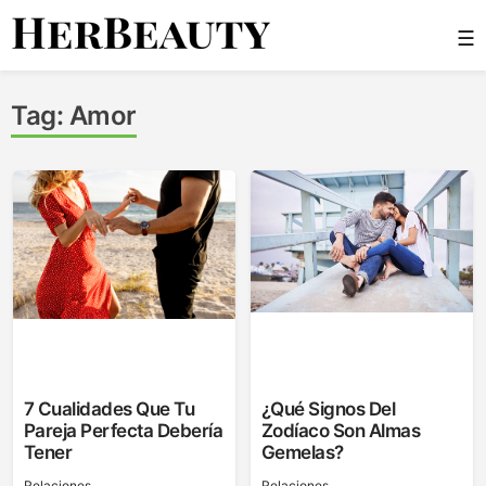
Skip
☰
to
content
Her Beauty
Tag:
Amor
7 Cualidades Que Tu
¿Qué Signos Del
Pareja Perfecta Debería
Zodíaco Son Almas
Tener
Gemelas?
Relaciones
Relaciones