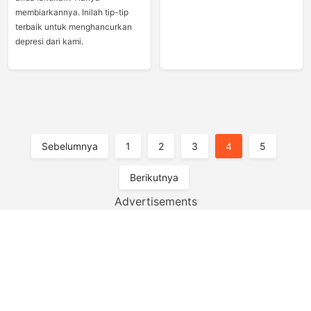
membiarkannya. Inilah tip-tip
terbaik untuk menghancurkan
depresi dari kami.
Paginasi
Sebelumnya
1
2
3
4
5
Pos
Berikutnya
Advertisements