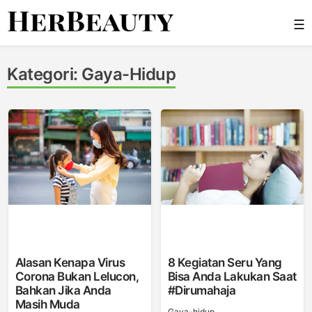
Skip
☰
to
content
Her Beauty
Kategori:
Gaya-Hidup
Alasan Kenapa Virus
8 Kegiatan Seru Yang
Corona Bukan Lelucon,
Bisa Anda Lakukan Saat
Bahkan Jika Anda
#dirumahaja
Masih Muda
Gaya-hidup