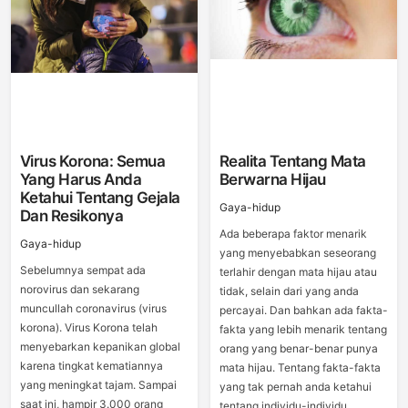
Virus Korona: Semua
Realita Tentang Mata
Yang Harus Anda
Berwarna Hijau
Ketahui Tentang Gejala
Gaya-hidup
Dan Resikonya
Ada beberapa faktor menarik
Gaya-hidup
yang menyebabkan seseorang
Sebelumnya sempat ada
terlahir dengan mata hijau atau
norovirus dan sekarang
tidak, selain dari yang anda
muncullah coronavirus (virus
percayai. Dan bahkan ada fakta-
korona). Virus Korona telah
fakta yang lebih menarik tentang
menyebarkan kepanikan global
orang yang benar-benar punya
karena tingkat kematiannya
mata hijau. Tentang fakta-fakta
yang meningkat tajam. Sampai
yang tak pernah anda ketahui
saat ini, hampir 3.000 orang
tentang individu-individu