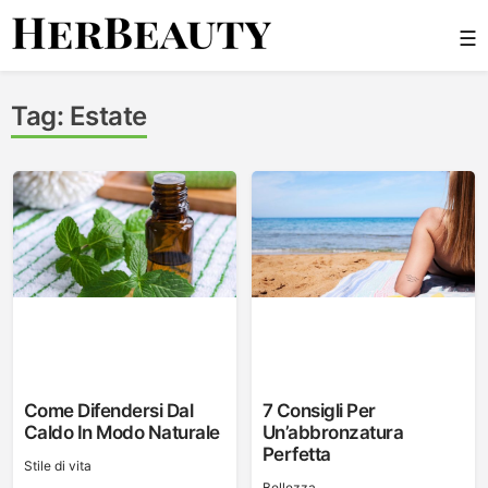
Skip
☰
to
content
Her Beauty
Tag:
Estate
Come Difendersi Dal
7 Consigli Per
Caldo In Modo Naturale
Un’abbronzatura
Perfetta
Stile di vita
Bellezza